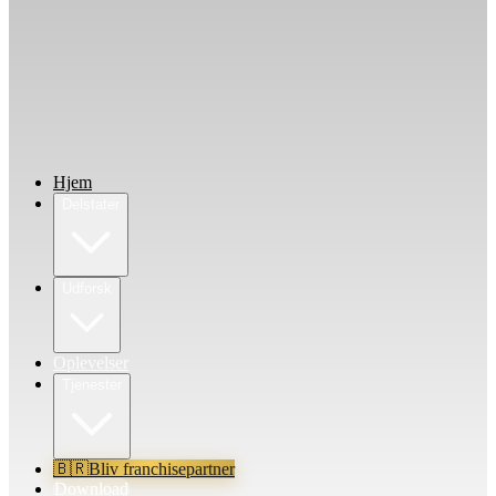
Hjem
Delstater
Udforsk
Oplevelser
Tjenester
🇧🇷
Bliv franchisepartner
Download