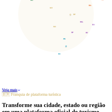
RO
BA
MT
GO
DF
MG
ES
MS
SP
RJ
PR
SC
RS
Norte
Nordeste
Centro-Oeste
Sudeste
Sul
Veja mais
🇧🇷 Franquia de plataforma turística
Transforme sua cidade, estado ou região
em uma plataforma oficial de turismo