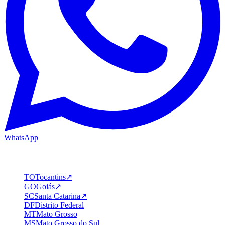
WhatsApp
Estados em destaque
TO
Tocantins
↗
GO
Goiás
↗
SC
Santa Catarina
↗
DF
Distrito Federal
MT
Mato Grosso
MS
Mato Grosso do Sul