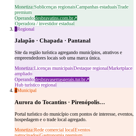
Monetiza:
Sublicenças regionais
Campanhas estaduais
Trade
premium
Operando:
desbravatins.com.br
↗
Operadora / investidor estadual
3
Regional
Jalapão · Chapada · Pantanal
Site da região turística agregando municípios, atrativos e
empreendedores locais sob uma marca única.
Monetiza:
Licenças municipais
Destaque regional
Marketplace
ampliado
Operando:
desbravaserrasgerais.tur.br
↗
Hub turístico regional
4
Municipal
Aurora do Tocantins · Pirenópolis…
Portal turístico do município com pontos de interesse, eventos,
hospedagem e o trade local agregado.
Monetiza:
Rede comercial local
Eventos
patrocinados
Gastronomia premium