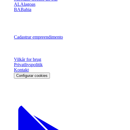
AL
Alagoas
BA
Bahia
Ver todos os 27 estados →
Para Parceiros
Cadastrar empreendimento
Legal
Vilkår for brug
Privatlivspolitik
Kontakt
Configurar cookies
Download