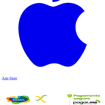
App Store
Parceiros & Certificações