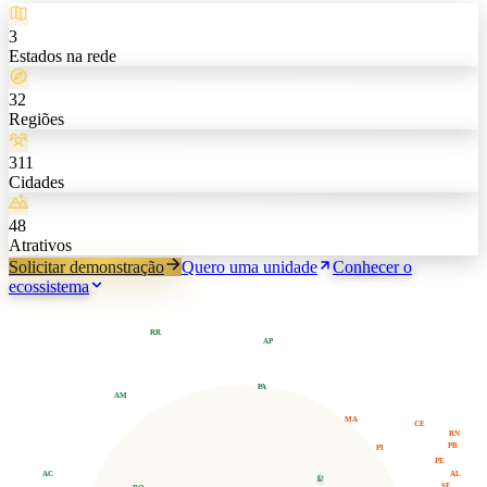
3
Estados na rede
32
Regiões
311
Cidades
48
Atrativos
Solicitar demonstração
Quero uma unidade
Conhecer o
ecossistema
RR
AP
PA
AM
MA
CE
RN
PB
PI
PE
AL
AC
TO
SE