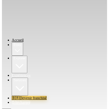
Accueil
États
Explorer
Expériences
Services
🇧🇷
Devenir franchisé
Télécharger