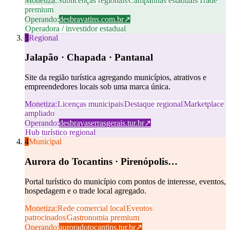
Monetiza:
Sublicenças regionais
Campanhas estaduais
Trade
premium
Operando:
desbravatins.com.br
↗
Operadora / investidor estadual
3
Regional
Jalapão · Chapada · Pantanal
Site da região turística agregando municípios, atrativos e
empreendedores locais sob uma marca única.
Monetiza:
Licenças municipais
Destaque regional
Marketplace
ampliado
Operando:
desbravaserrasgerais.tur.br
↗
Hub turístico regional
4
Municipal
Aurora do Tocantins · Pirenópolis…
Portal turístico do município com pontos de interesse, eventos,
hospedagem e o trade local agregado.
Monetiza:
Rede comercial local
Eventos
patrocinados
Gastronomia premium
Operando:
auroradotocantins.tur.br
↗