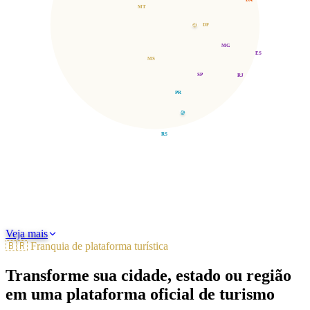
BA
MT
GO
DF
MG
ES
MS
SP
RJ
PR
SC
RS
Norte
Nordeste
Centro-Oeste
Sudeste
Sul
Veja mais
🇧🇷 Franquia de plataforma turística
Transforme sua cidade, estado ou região
em uma plataforma oficial de turismo