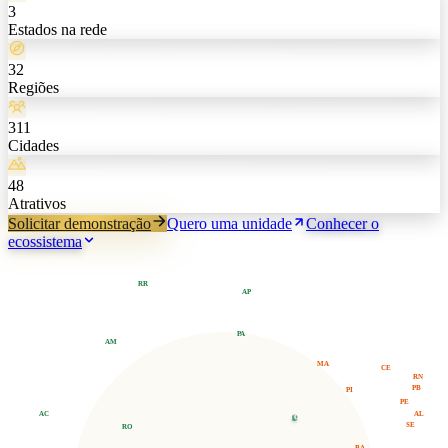
3
Estados na rede
32
Regiões
311
Cidades
48
Atrativos
Solicitar demonstração
Quero uma unidade
Conhecer o
ecossistema
RR
AP
PA
AM
MA
CE
RN
PB
PI
PE
AL
AC
TO
SE
RO