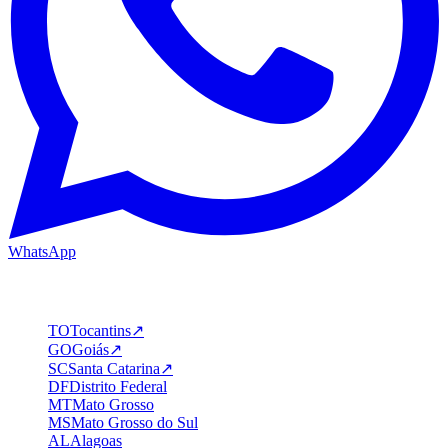
WhatsApp
Estados em destaque
TO
Tocantins
↗
GO
Goiás
↗
SC
Santa Catarina
↗
DF
Distrito Federal
MT
Mato Grosso
MS
Mato Grosso do Sul
AL
Alagoas