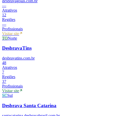
desbravagoias.com.br
—
Atrativos
12
Regiões
—
Profissionais
Visitar site
TO
Norte
DesbravaTins
desbravatins.com.br
48
Atrativos
7
Regiões
37
Profissionais
Visitar site
SC
Sul
Desbrava Santa Catarina
santacatarina.desbravabrasil.com.br