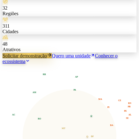
32
Regiões
311
Cidades
48
Atrativos
Solicitar demonstração
Quero uma unidade
Conhecer o
ecossistema
RR
AP
PA
AM
MA
CE
RN
PB
PI
PE
AL
AC
TO
SE
RO
BA
MT
GO
DF