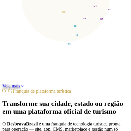
MG
ES
MS
SP
RJ
PR
SC
RS
Norte
Nordeste
Centro-Oeste
Sudeste
Sul
Veja mais
🇧🇷 Franquia de plataforma turística
Transforme sua cidade, estado ou região
em uma plataforma oficial de turismo
O
DesbravaBrasil
é uma franquia de tecnologia turística pronta
para operação — site, app, CMS, marketplace e gestão num só