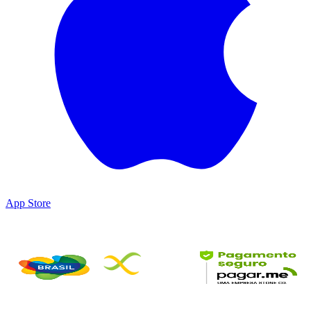
App Store
Parceiros & Certificações
©
2026
DesbravaTins • 保留所有权利