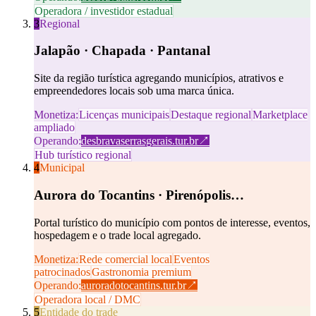
Operadora / investidor estadual
3
Regional
Jalapão · Chapada · Pantanal
Site da região turística agregando municípios, atrativos e
empreendedores locais sob uma marca única.
Monetiza:
Licenças municipais
Destaque regional
Marketplace
ampliado
Operando:
desbravaserrasgerais.tur.br
↗
Hub turístico regional
4
Municipal
Aurora do Tocantins · Pirenópolis…
Portal turístico do município com pontos de interesse, eventos,
hospedagem e o trade local agregado.
Monetiza:
Rede comercial local
Eventos
patrocinados
Gastronomia premium
Operando:
auroradotocantins.tur.br
↗
Operadora local / DMC
5
Entidade do trade