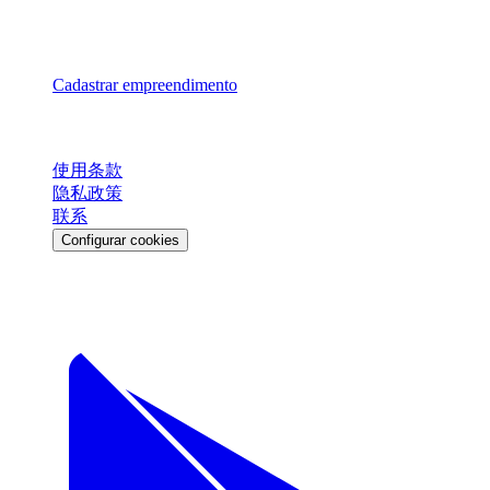
Ver todos os 27 estados →
Para Parceiros
Cadastrar empreendimento
Legal
使用条款
隐私政策
联系
Configurar cookies
Download