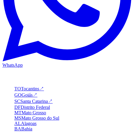
WhatsApp
Estados em destaque
TO
Tocantins
↗
GO
Goiás
↗
SC
Santa Catarina
↗
DF
Distrito Federal
MT
Mato Grosso
MS
Mato Grosso do Sul
AL
Alagoas
BA
Bahia