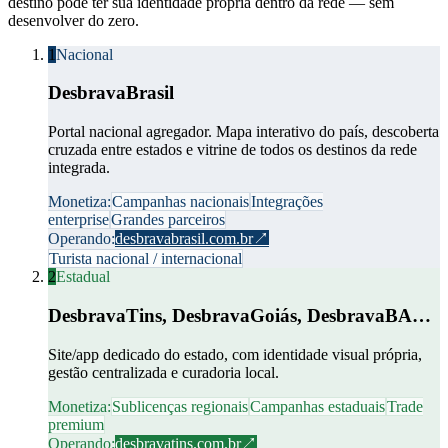
destino pode ter sua identidade própria dentro da rede — sem
desenvolver do zero.
1
Nacional
DesbravaBrasil
Portal nacional agregador. Mapa interativo do país, descoberta
cruzada entre estados e vitrine de todos os destinos da rede
integrada.
Monetiza:
Campanhas nacionais
Integrações
enterprise
Grandes parceiros
Operando:
desbravabrasil.com.br
↗
Turista nacional / internacional
2
Estadual
DesbravaTins, DesbravaGoiás, DesbravaBA…
Site/app dedicado do estado, com identidade visual própria,
gestão centralizada e curadoria local.
Monetiza:
Sublicenças regionais
Campanhas estaduais
Trade
premium
Operando:
desbravatins.com.br
↗