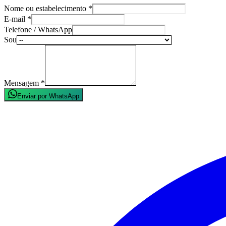
Nome ou estabelecimento
*
E-mail
*
Telefone / WhatsApp
Sou
Mensagem
*
Enviar por WhatsApp
DesbravaBrasil
27 estados, centenas de regiões turísticas e milhares de experiências a