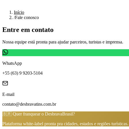
Início
/
Fale conosco
Entre em contato
Nossa equipe está pronta para ajudar parceiros, turistas e imprensa.
WhatsApp
+55 (63) 9 9203-5104
E-mail
contato@desbravatins.com.br
🇧🇷 Quer franquear o DesbravaBrasil?
Plataforma white-label pronta pra cidades, estados e regiões turístic