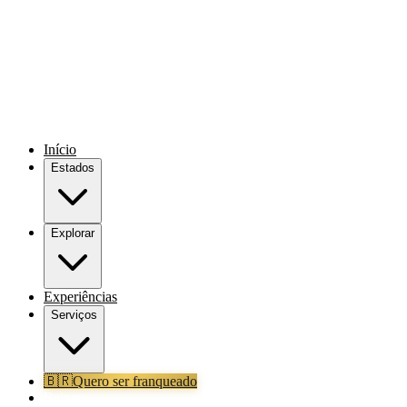
Início
Estados
Explorar
Experiências
Serviços
🇧🇷
Quero ser franqueado
Baixar